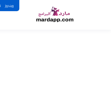
ويندوز
ت