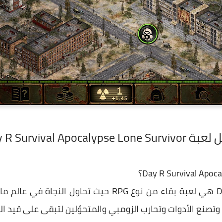
Day R Survival Apocal للأندرويد برابط مباشر
D
هي لعبة بقاء من نوع RPG حيث تحاول النجاة 
تصنع الأدوات وتحارب الزومبي والمتحوّلين لتبقى على قيد الح