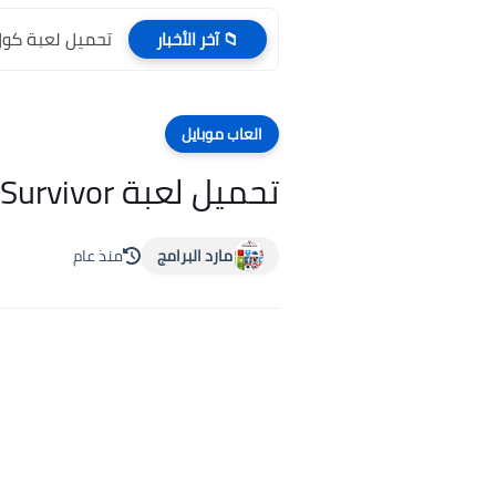
تحميل لعبة كول اوف ديوتي y 3
📁 آخر الأخبار
العاب موبايل
تحميل لعبة Day R Survival Apocalypse Lone Survivor للأندرويد برابط مباشر
مارد البرامج
منذ عام