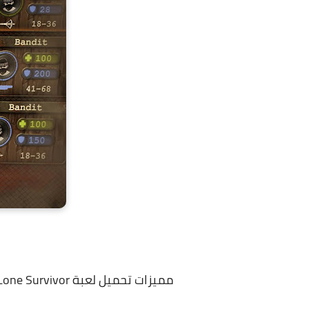
مميزات تحميل لعبة Day R Survival Apocalypse Lone Survivor للاندرويد مجانا