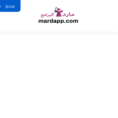
ويندوز
ت