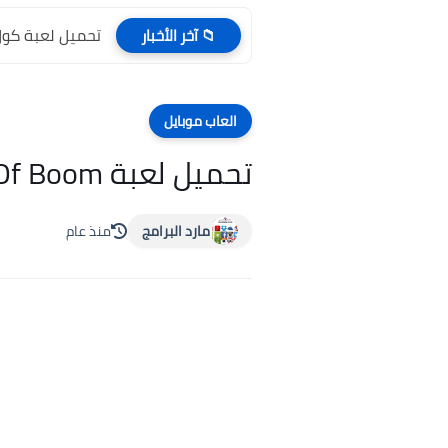
تحميل لعبة كول اوف ديوتي y 3
📁 آخر الأخبار
العاب موبايل
تحميل لعبة Mercs Of Boom للأندرويد رابط تحميل مباشر
مارد البرامج
منذ عام