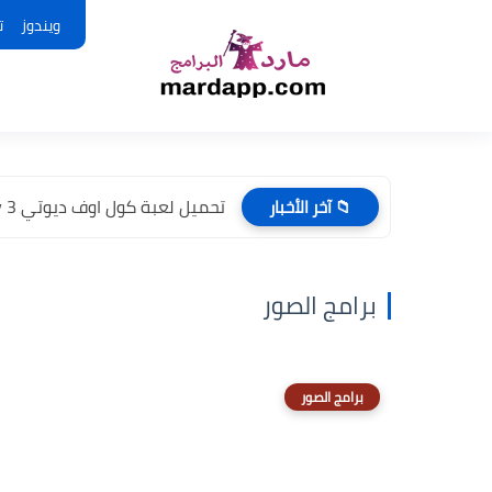
ويندوز
ت
تحميل لعبة كول اوف ديوتي Call Of Duty 3 للكمبيوتر...
📁 آخر الأخبار
برامج الصور
برامج الصور