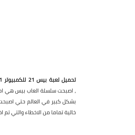
تحميل لعبة بيس 21 للكمبيوتر pes 2021 والموبايل الاندرويد برابط مباشر من ميديا فاير مضغوطة بحجم صغير كاملة مجانا
, اصبحت سلسلة العاب بيس هي احد ا
بشكل كبير في العالم حتي اصبحت م
خالية تماما من الاخطاء والتي تم ا