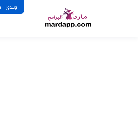
ويندوز
ت