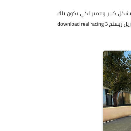
 بشكل كبير ومميز لكي تكون تلك
اللعبة سهلة التحميل واللعب بشكل احترافية ومهم لدي كافة اللاعبين وخصوصا في تنزيل لعبة ريل ريسنج 3 download real racing