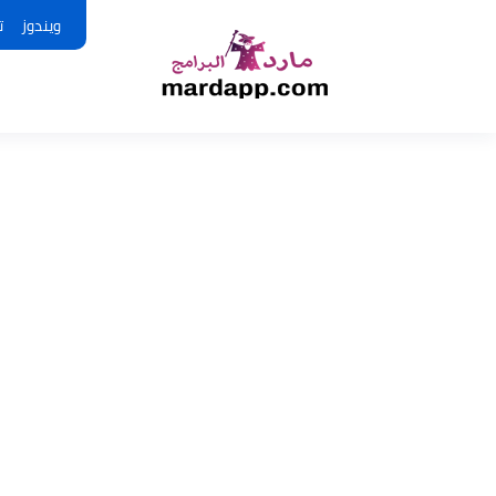
ويندوز
ت