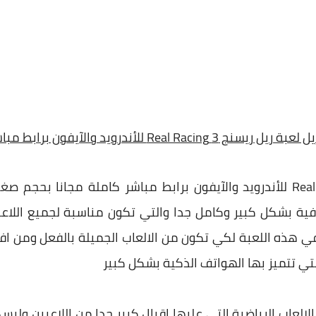
بة ريل ريسنج 3 Real Racing للأندرويد والآيفون برابط مباشر
تحميل لعبة ريل ريسنج 3 Real Racing للأندرويد والآيفون برابط مباشر كاملة م
رافية بشكل كبير وكامل جدا والتي تكون مناسبة لجميع اللاعب
في هذه اللعبة لكي تكون من الالعاب الجميلة بالفعل ومن اف
التي تتميز بها الهواتف الذكية بشكل كبير
لعاب الرياضية التي عليها اقبال كبير جدا من اللاعبين وليس