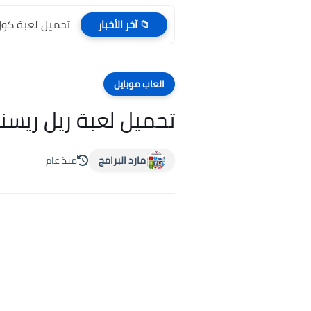
تحميل لعبة فيفا 2010 للكمبيوتر Fifa 10 للاندرويد بر
📁 آخر الأخبار
العاب موبايل
تحميل لعبة ريل ريسنج 3 Real Racing للأندرويد والآيفون برابط 
مارد البرامج
منذ عام