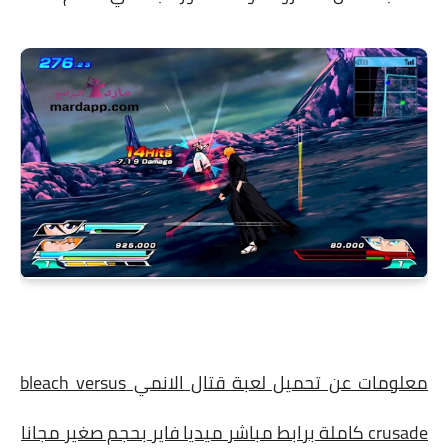
معلومات عن تحميل لعبة قتال الانمي bleach versus
crusade كاملة برابط مباشر ميديا فاير بحجم صغير مجانا