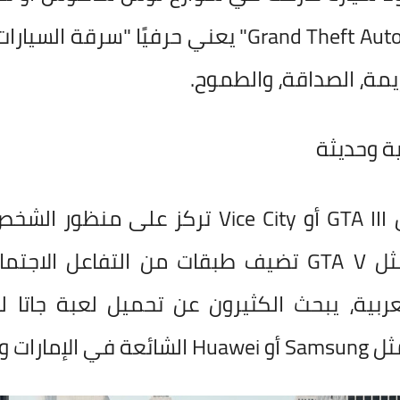
جبال سان أندرياس. الاسم "Grand Theft Auto" يعني حر
ة، الصداقة، والطموح.
الإصدارات الكلاسيكية مثل GTA III أو ce City
بينما الإصدارات الحديثة مثل GTA V تضيف طبقات من ا
ربية، يبحث الكثيرون عن تحميل لعبة جاتا لل
ات وقطر.