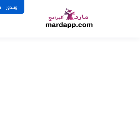
ويندوز
ت