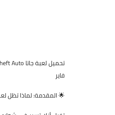
فاير
🌟 المقدمة: لماذا تظل لعبة جاتا GTA خيارك الأول في ع