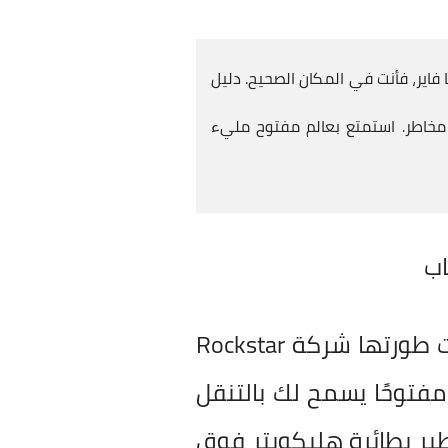
 فاير، فأنت في المكان الصحيح. دليل
طوات الآمنة، المميزات، والنصائح لتجربة GTA الرائعة دون مخاطر. استمتع بعالم مفتوح مليء
، أو Grand Theft Auto، هي سلسلة ألعاب فيديو أكشن-مغامرات طورتها شركة Rockstar
قونات صناعة الألعاب. في جوهرها، تقدم GTA عالمًا مفتوحًا يسمح لك بالتنقل
ير بطائرة هليكوبتر فوق