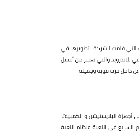
ات التي قامت الشركة بتطويرها في
نها تعتمد علي الواقعية في تحميل لعبة ارما 3 الجيش العراقي للاندرويد والتي تعتبر من أفضل
عل داخل حرب قوية وجميلة
وذلك علي أجهزة البلايستيشن و الكمبيوتر
 السريع في اللعبة ونظام اللعبة