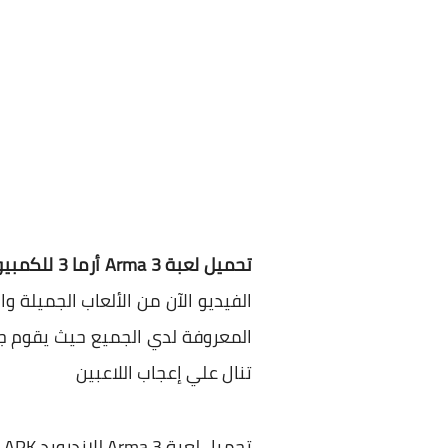
تحميل لعبة Arma 3 أرما 3 للكمبيوتر والموبايل الاندرويد كاملة برابط مباشر ميديا فاير مضغوطة بحجم صغير مجانا
الفيديو الآن من الألعاب الجميلة و
المعروفة لدي الجميع حيث يقوم جم
تنال علي إعجاب اللاعبين
تحميل لعبة Arma 3 للاندرويد APK