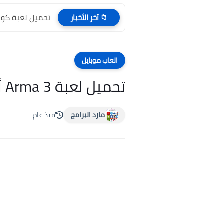
تحميل لعبة كول اوف ديوتي y 3
📁 آخر الأخبار
العاب موبايل
تحميل لعبة Arma 3 أرما 3 للكمبيوتر والاندرويد كاملة برابط مباشر ميديا فاير
مارد البرامج
منذ عام