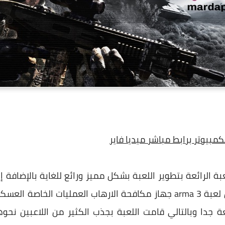
الرائعة بتطوير اللعبة بشكل مميز ورائع للغاية بالإضافة إ
والصور الواقعية لكي تكون تحميل لعبة arma 3 جهاز مكافحة الارهاب العم
ة جدا وبالتالي قامت اللعبة بجذب الكثير من اللاعبين نح