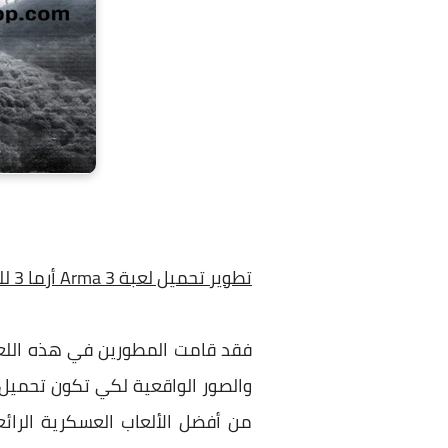
تطوير تحميل لعبة Arma 3 أرما 3 للكمبيوتر برابط مباشر ميديا فاير
فقد قامت المطورين في هذه اللعبة 
من أفضل الألعاب العسكرية الرائع