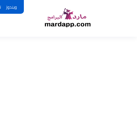
ويندوز
ت